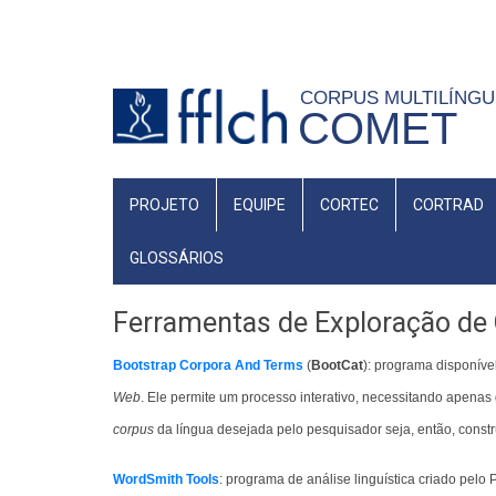
Pular
para
o
CORPUS MULTILÍNG
conteúdo
COMET
principal
NAVEGAÇÃO
PROJETO
EQUIPE
CORTEC
CORTRAD
PRINCIPAL
GLOSSÁRIOS
Ferramentas de Exploração de
Bootstrap Corpora And Terms
(
BootCat
): programa disponív
Web
. Ele permite um processo interativo, necessitando apenas
corpus
da língua desejada pelo pesquisador seja, então, constr
WordSmith Tools
: programa de análise linguística criado pelo P