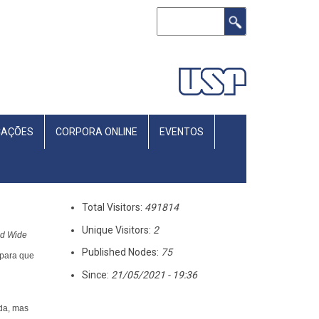
Buscar
CAÇÕES
CORPORA ONLINE
EVENTOS
Total Visitors:
491814
Unique Visitors:
2
ld Wide
Published Nodes:
75
 para que
Since:
21/05/2021 - 19:36
nda, mas