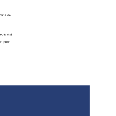
nline de
ectiva(s)
que pode