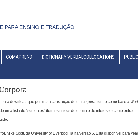
UE PARA ENSINO E TRADUÇÃO
COMAPREND
DICTIONARY VERBALCOLLOCATIONS
PUBLI
 Corpora
el para download que permite a construção de um
corpora
, tendo como base a
Wor
 de uma lista de "sementes" (termos típicos do domínio de interesse) como entrada
uído.
rof. Mike Scott, da University of Liverpool, já na versão 6. Está disponível para ve