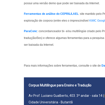
possui uma versão demo que pode ser baixada da Internet.
Ferramentas de análise do CEPRIL/LAEL
: site mantido pelo 
exploração de
corpora
(entre eles o imprescindível
KWIC Goog
ParaConc
: concordanceador bi- e/ou multilíngüe criado pelo Pr
traduç(ão/ões) e oferece algumas ferramentas para a pesquisa
ser baixada da Internet.
Para mais informações sobre ferramentas, consulte o site de
Da
Corpus Multilíngue para Ensino e Tradução
Av Prof. Luciano Gualberto, 403. 3º andar - sala 14 (
Cidade Universitária - Butantã