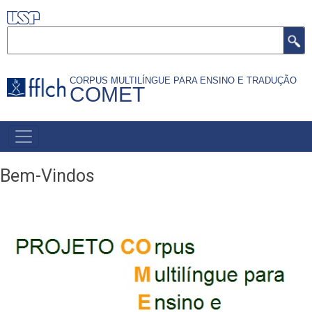
Pular
para
Buscar
o
conteúdo
CORPUS MULTILÍNGUE PARA ENSINO E TRADUÇÃO
principal
COMET
NAVEGAÇÃO
PRINCIPAL
Bem-Vindos