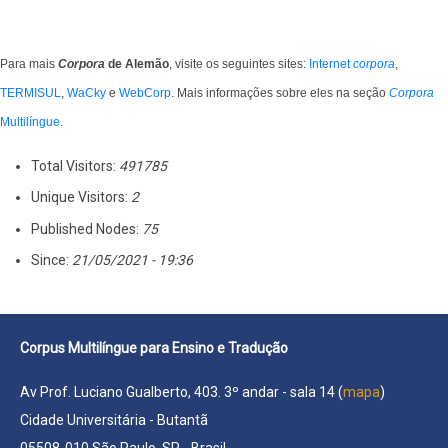
Para mais
Corpora
de Alemão
, visite os seguintes sites:
Internet
corpora
,
TERMISUL
,
WaCky
e
WebCorp
. Mais informações sobre eles na seção
Corpora
Multilíngue
.
Total Visitors:
491785
Unique Visitors:
2
Published Nodes:
75
Since:
21/05/2021 - 19:36
Corpus Multilíngue para Ensino e Tradução
Av Prof. Luciano Gualberto, 403. 3º andar - sala 14 (
mapa
)
Cidade Universitária - Butantã