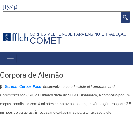
Pular
para
Buscar
o
conteúdo
CORPUS MULTILÍNGUE PARA ENSINO E TRADUÇÃO
principal
COMET
NAVEGAÇÃO
PRINCIPAL
Corpora de Alemão
p>
German Corpus Page
: desenvolvido pelo
Institute of Language and
Communication
(ISK) da Universidade do Sul da Dinamarca, é composto por um
corpus jornalístico com 4 milhões de palavras e outro, de vários gêneros, com 2,5
milhões de palavras. É necessário cadastrar-se para ter acesso a ele.